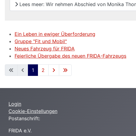
Lees meer: Wir nehmen Abschied von Monika Tho
Ein Leben in ewiger Überforderung
Gruppe "Fit und Mobil"
Neues Fahrzeug für FRIDA
Feierliche Übergabe des neuen FRIDA-Fahrzeugs
1
2
Login
Cookie-Einstellungen
Postanschrift:
FRIDA e.V.